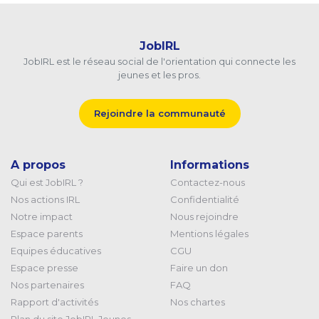
JobIRL
JobIRL est le réseau social de l'orientation qui connecte les
jeunes et les pros.
Rejoindre la communauté
A propos
Informations
Qui est JobIRL ?
Contactez-nous
Nos actions IRL
Confidentialité
Notre impact
Nous rejoindre
Espace parents
Mentions légales
Equipes éducatives
CGU
Espace presse
Faire un don
Nos partenaires
FAQ
Rapport d'activités
Nos chartes
Plan du site JobIRL Jeunes