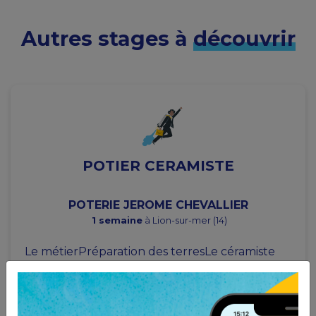
Autres stages à
découvrir
POTIER CERAMISTE
POTERIE JEROME CHEVALLIER
1 semaine
à Lion-sur-mer (14)
Le métierPréparation des terresLe céramiste
prépare d'abord la terre qu'il va modeler. Il la...