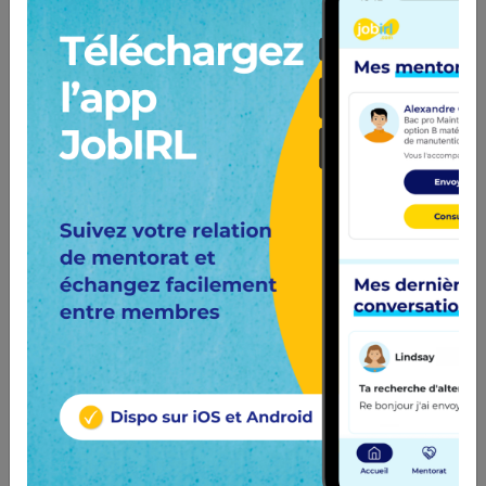
COIFFURE
MV COIFF
1 semaine à Aumale (76)
Envie de changer de tête ? Une paire de
ciseaux, un peigne, un sèche-cheveux, et le
tour est...