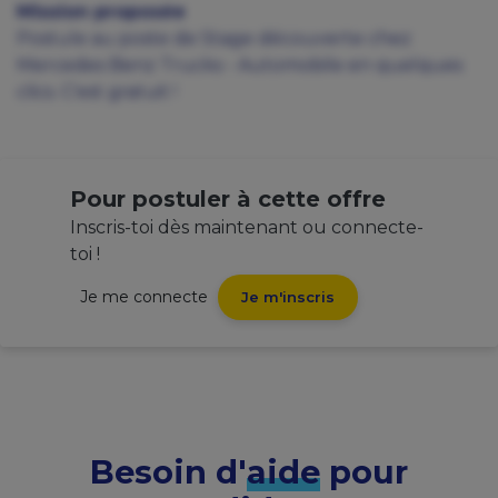
Mission proposée
Postule au poste de Stage découverte chez
Mercedes Benz Trucks - Automobile en quelques
clics. C'est gratuit !
Pour postuler à cette offre
Inscris-toi dès maintenant ou connecte-
toi !
Je me connecte
Je m'inscris
Besoin d'
aide
pour