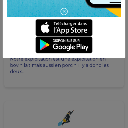
Agriculteur
GAEC RECONNU DES VRINIERES
1 semaine à La ferté macé (61)
Notre exploitation est une exploitation en
bovin lait mais aussi en porcin. il y a donc les
deux...