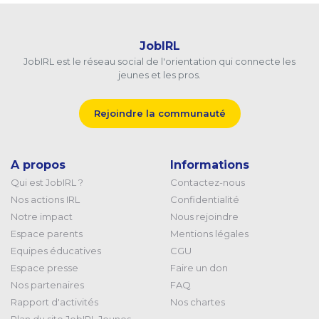
JobIRL
JobIRL est le réseau social de l'orientation qui connecte les
jeunes et les pros.
Rejoindre la communauté
A propos
Informations
Qui est JobIRL ?
Contactez-nous
Nos actions IRL
Confidentialité
Notre impact
Nous rejoindre
Espace parents
Mentions légales
Equipes éducatives
CGU
Espace presse
Faire un don
Nos partenaires
FAQ
Rapport d'activités
Nos chartes
Plan du site JobIRL Jeunes