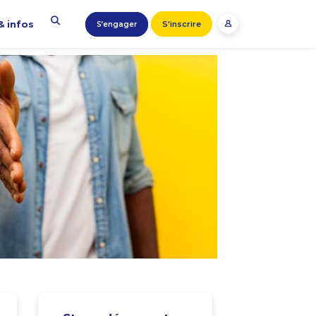
& infos
S'inscrire
S’engager