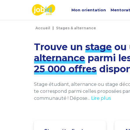
Panneau de gestion des cookies
Mon orientation
Mentora
Accueil
Stages & alternance
Trouve un
stage
ou 
alternance
parmi le
25 000 offres
dispon
Stage étudiant, alternance ou stage décou
te correspond parmi celles proposées par 
communauté ! Dépose...
Lire plus