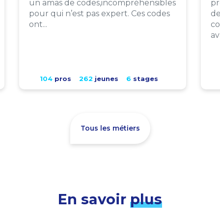
un amas de codes,incompréhensibles
pr
pour qui n’est pas expert. Ces codes
de
ont...
co
av
104
pros
262
jeunes
6
stages
Tous les métiers
En savoir
plus