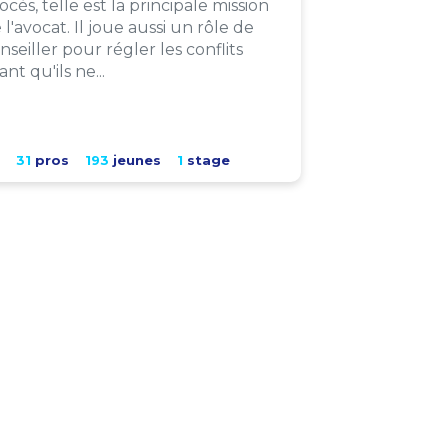
ocès, telle est la principale mission
 l'avocat. Il joue aussi un rôle de
nseiller pour régler les conflits
ant qu'ils ne...
31
pros
193
jeunes
1
stage