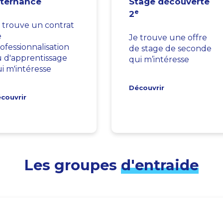
lternance
Stage découverte
e
2
 trouve un contrat
e
Je trouve une offre
ofessionnalisation
de stage de seconde
 d'apprentissage
qui m’intéresse
i m'intéresse
Découvrir
couvrir
Les groupes
d'entraide