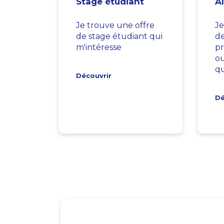
Stage étudiant
A
Je trouve une offre
Je
de stage étudiant qui
d
m'intéresse
pr
ou
qu
Découvrir
Dé