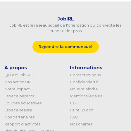
JobIRL
JobIRL est le réseau social de l'orientation qui connecte les
jeunes et les pros.
Rejoindre la communauté
A propos
Informations
Qui est JobIRL ?
Contactez-nous
Nos actions IRL
Confidentialité
Notre impact
Nous rejoindre
Espace parents
Mentions légales
Equipes éducatives
CGU
Espace presse
Faire un don
Nos partenaires
FAQ
Rapport d'activités
Nos chartes
Plan du site JobIRL Jeunes