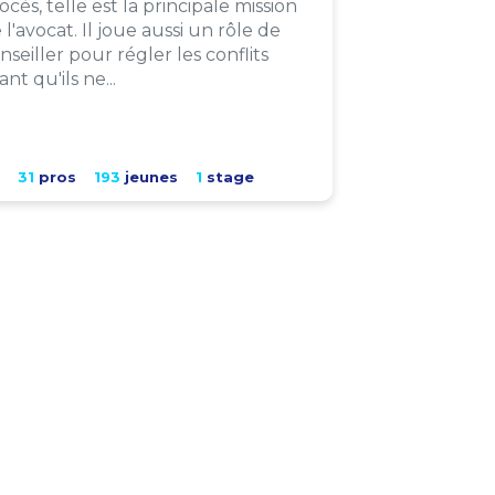
ocès, telle est la principale mission
 l'avocat. Il joue aussi un rôle de
nseiller pour régler les conflits
ant qu'ils ne...
31
pros
193
jeunes
1
stage