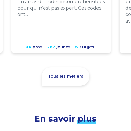
un amas de codes,incompréhensibles
pr
pour qui n’est pas expert. Ces codes
de
ont...
co
av
104
pros
262
jeunes
6
stages
Tous les métiers
En savoir
plus