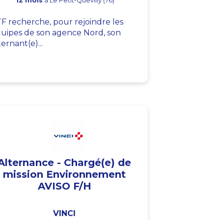
12 mois
à Le Petit-Quevilly (76)
F recherche, pour rejoindre les
uipes de son agence Nord, son
ternant(e)...
Alternance - Chargé(e) de
mission Environnement
AVISO F/H
VINCI