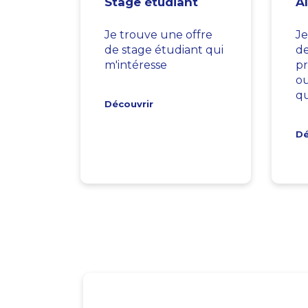
Stage étudiant
A
Je trouve une offre
Je
de stage étudiant qui
d
m'intéresse
pr
ou
qu
Découvrir
Dé