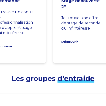
lternance
Stage découverte
e
2
 trouve un contrat
e
Je trouve une offre
ofessionnalisation
de stage de seconde
 d'apprentissage
qui m’intéresse
i m'intéresse
Découvrir
couvrir
Les groupes
d'entraide