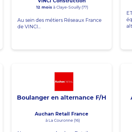
VINCI Construction
12 mois
à Claye-Souilly (77)
ET
éq
Au sein des métiers Réseaux France
al
de VINCI...
Boulanger en alternance F/H
Auchan Retail France
à La Couronne (16)