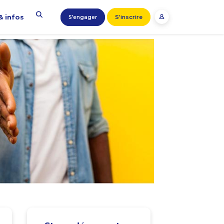
& infos
S'inscrire
S’engager