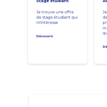
Stage étudiant
A
Je trouve une offre
Je
de stage étudiant qui
d
m'intéresse
pr
ou
qu
Découvrir
Dé