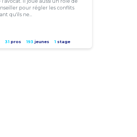
 l'avocat. Il joue aussi un rôle de
nseiller pour régler les conflits
ant qu'ils ne...
31
pros
193
jeunes
1
stage