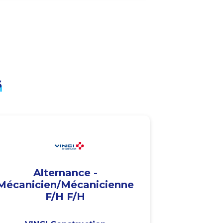
s
Alternance -
Mécanicien/Mécanicienne
F/H F/H