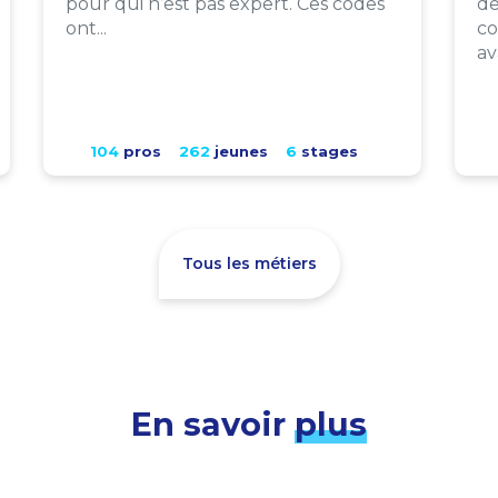
pour qui n’est pas expert. Ces codes
de
ont...
co
av
104
pros
262
jeunes
6
stages
Tous les métiers
En savoir
plus