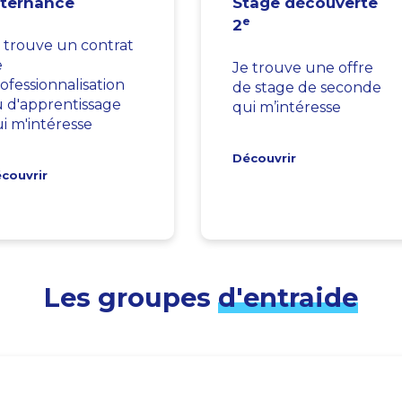
lternance
Stage découverte
e
2
 trouve un contrat
e
Je trouve une offre
ofessionnalisation
de stage de seconde
 d'apprentissage
qui m’intéresse
i m'intéresse
Découvrir
couvrir
Les groupes
d'entraide