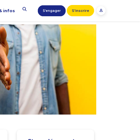
& infos
S'inscrire
S’engager