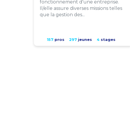
fonctionnement d'une entreprise.
Il/elle assure diverses missions telles
que la gestion des...
157
pros
297
jeunes
4
stages