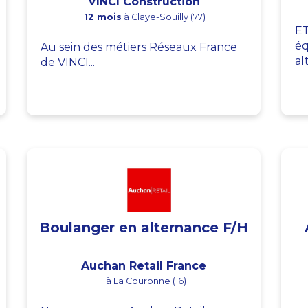
VINCI Construction
12 mois
à Claye-Souilly (77)
ET
éq
Au sein des métiers Réseaux France
al
de VINCI...
Boulanger en alternance F/H
Auchan Retail France
à La Couronne (16)