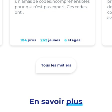
un amas de codes,incompréhensibles
pr
pour qui n’est pas expert. Ces codes
de
ont...
co
av
104
pros
262
jeunes
6
stages
Tous les métiers
En savoir
plus