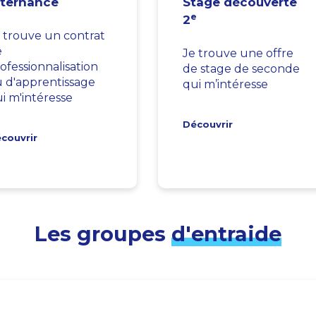
lternance
Stage découverte
e
2
 trouve un contrat
e
Je trouve une offre
ofessionnalisation
de stage de seconde
 d'apprentissage
qui m’intéresse
i m'intéresse
Découvrir
couvrir
Les groupes
d'entraide