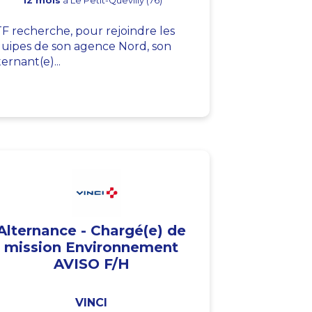
12 mois
à Le Petit-Quevilly (76)
F recherche, pour rejoindre les
uipes de son agence Nord, son
ternant(e)...
Alternance - Chargé(e) de
mission Environnement
AVISO F/H
VINCI