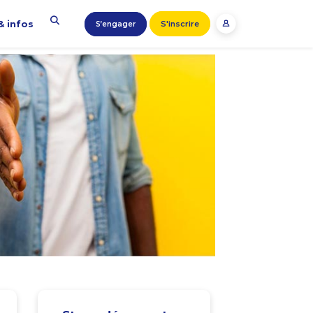
& infos
S'inscrire
S’engager