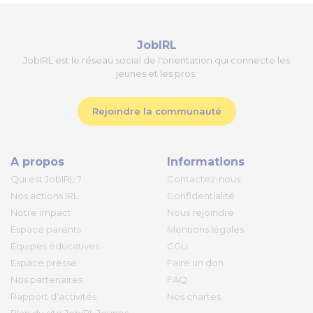
JobIRL
JobIRL est le réseau social de l'orientation qui connecte les
jeunes et les pros.
Rejoindre la communauté
A propos
Informations
Qui est JobIRL ?
Contactez-nous
Nos actions IRL
Confidentialité
Notre impact
Nous rejoindre
Espace parents
Mentions légales
Equipes éducatives
CGU
Espace presse
Faire un don
Nos partenaires
FAQ
Rapport d'activités
Nos chartes
Plan du site JobIRL Jeunes