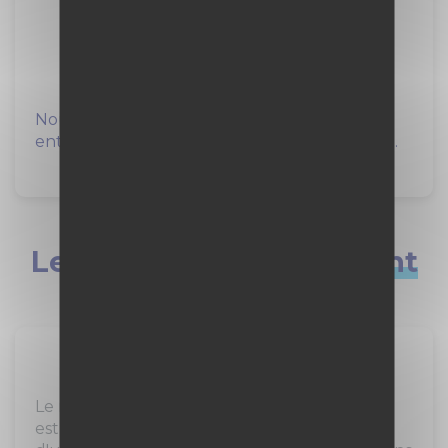
Auchan Retail France
à La Couronne (16)
Nous sommes… Auchan Retail France, une
entreprise de distribution de plus de 50 000...
Les métiers qui
recrutent
Assistant administratif / Secrétaire
Le métier d'assistant administratif / secrétaire
est essentiel dans le bon fonctionnement