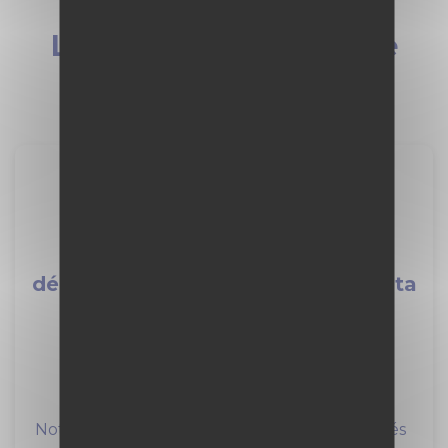
Les dernières offres de
stages
Alternant Licence
démantèlement/déchet/désamianta
ge F/H
VINCI Construction
1 an
à Saint-Paul-lès-Durance (13)
Notre entité NUVIA Process porte nos activités