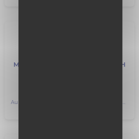
Alternance -
Mécanicien/Mécanicienne F/H F/H
VINCI Construction
12 mois
à Claye-Souilly (77)
Au sein des métiers Réseaux France de VINCI...