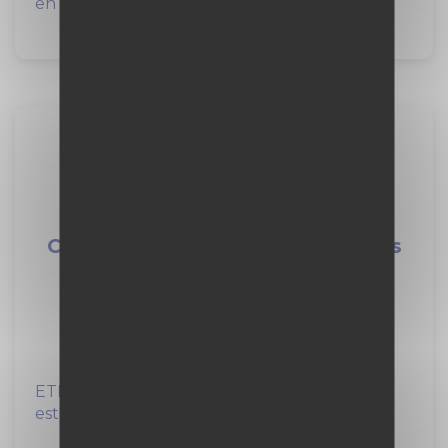
en mécanique &...
Alternance -
Conductrice/Conducteur d'engins
F/H F/H
VINCI Construction
12 mois
à Claye-Souilly (77)
ETF, filiale ferroviaire de VINCI Construction,
est un acteur de premier plan des travaux...