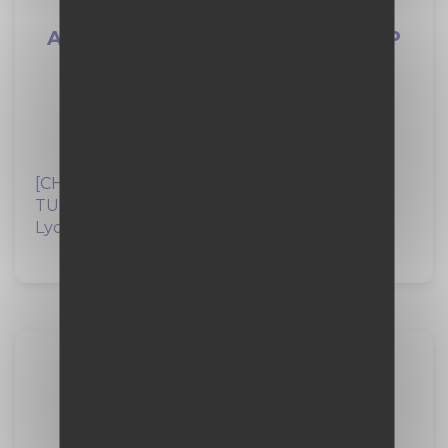
Alternance mécanicien engins TP
F/H
VINCI Construction
1 an
à Saint-Martin-de-la-Porte (73)
[CHANTIER TUNNEL EURALPIN LYON
TURIN]Dans le cadre de la construction du
Lyon-Turin, tunnel...
Boulanger en alternance F/H