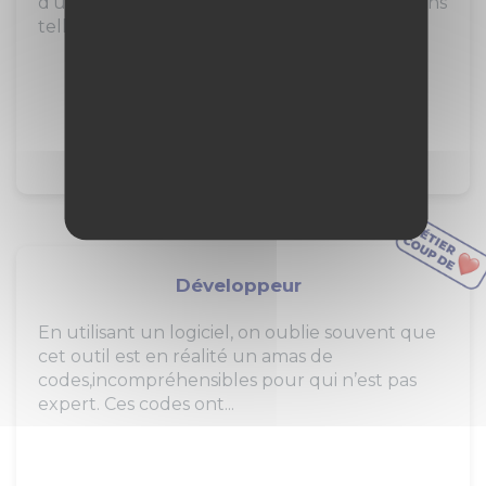
d'une entreprise. Il/elle assure diverses missions
telles que la gestion des...
157
pros
297
jeunes
4
stages
Développeur
En utilisant un logiciel, on oublie souvent que
cet outil est en réalité un amas de
codes,incompréhensibles pour qui n’est pas
expert. Ces codes ont...