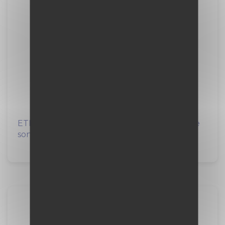
Alternance - Cheffe/Chef de
chantier ferroviaire F/H F/H
VINCI Construction
12 mois
à Le Petit-Quevilly (76)
ETF recherche, pour rejoindre les équipes de
son agence Nord, son alternant(e)...