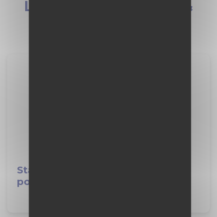
Les derniers
conseils
&
infos
Stage de 2nde : le guide ultime
pour réussir