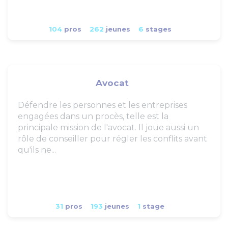
104
pros
262
jeunes
6
stages
Avocat
Défendre les personnes et les entreprises
engagées dans un procès, telle est la
principale mission de l'avocat. Il joue aussi un
rôle de conseiller pour régler les conflits avant
qu'ils ne...
31
pros
193
jeunes
1
stage