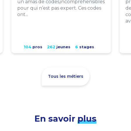
un amas de codes,incompréhensibles
pr
pour qui n’est pas expert. Ces codes
de
ont...
co
av
104
pros
262
jeunes
6
stages
Tous les métiers
En savoir
plus