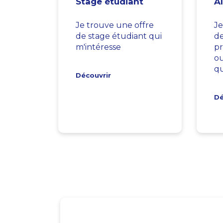
Stage étudiant
A
Je trouve une offre
Je
de stage étudiant qui
d
m'intéresse
pr
ou
qu
Découvrir
Dé