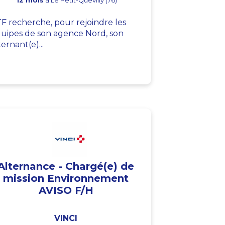
12 mois
à Le Petit-Quevilly (76)
F recherche, pour rejoindre les
uipes de son agence Nord, son
ternant(e)...
Alternance - Chargé(e) de
mission Environnement
AVISO F/H
VINCI