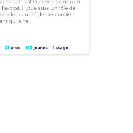
ocès, telle est la principale mission
 l'avocat. Il joue aussi un rôle de
nseiller pour régler les conflits
ant qu'ils ne...
31
pros
193
jeunes
1
stage