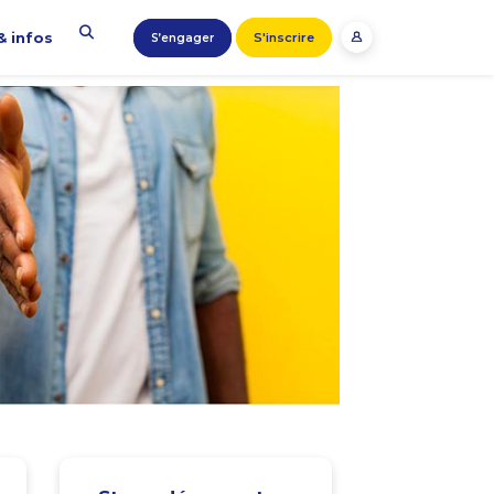
& infos
S'inscrire
S’engager