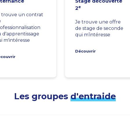
lternance
Stage découverte
e
2
 trouve un contrat
e
Je trouve une offre
ofessionnalisation
de stage de seconde
 d'apprentissage
qui m’intéresse
i m'intéresse
Découvrir
couvrir
Les groupes
d'entraide