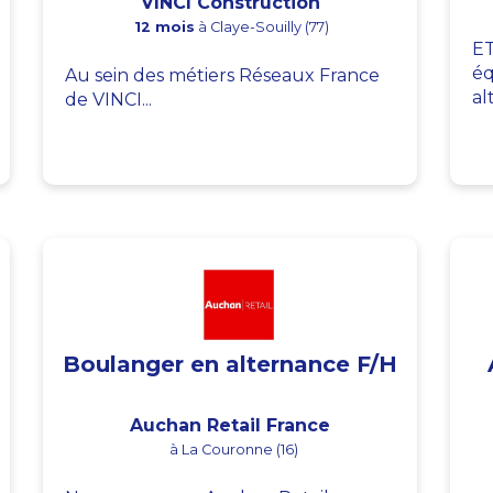
VINCI Construction
12 mois
à Claye-Souilly (77)
ET
éq
Au sein des métiers Réseaux France
al
de VINCI...
Boulanger en alternance F/H
Auchan Retail France
à La Couronne (16)