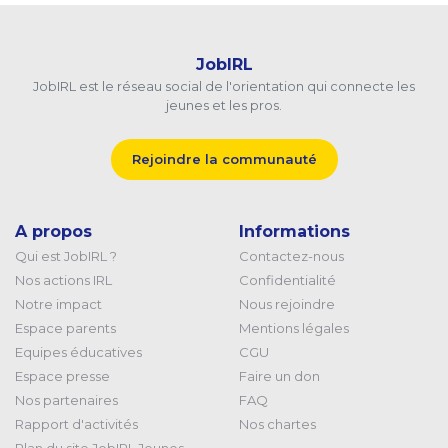
JobIRL
JobIRL est le réseau social de l'orientation qui connecte les
jeunes et les pros.
Rejoindre la communauté
A propos
Informations
Qui est JobIRL ?
Contactez-nous
Nos actions IRL
Confidentialité
Notre impact
Nous rejoindre
Espace parents
Mentions légales
Equipes éducatives
CGU
Espace presse
Faire un don
Nos partenaires
FAQ
Rapport d'activités
Nos chartes
Plan du site JobIRL Jeunes