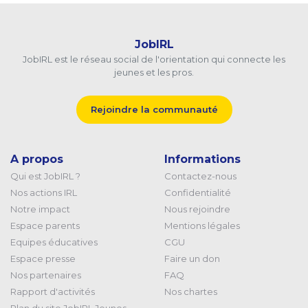
JobIRL
JobIRL est le réseau social de l'orientation qui connecte les
jeunes et les pros.
Rejoindre la communauté
A propos
Informations
Qui est JobIRL ?
Contactez-nous
Nos actions IRL
Confidentialité
Notre impact
Nous rejoindre
Espace parents
Mentions légales
Equipes éducatives
CGU
Espace presse
Faire un don
Nos partenaires
FAQ
Rapport d'activités
Nos chartes
Plan du site JobIRL Jeunes