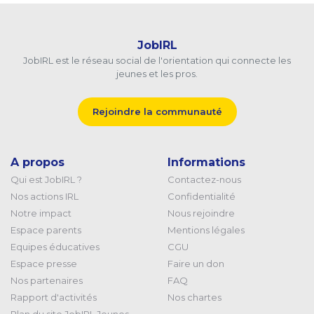
JobIRL
JobIRL est le réseau social de l'orientation qui connecte les
jeunes et les pros.
Rejoindre la communauté
A propos
Informations
Qui est JobIRL ?
Contactez-nous
Nos actions IRL
Confidentialité
Notre impact
Nous rejoindre
Espace parents
Mentions légales
Equipes éducatives
CGU
Espace presse
Faire un don
Nos partenaires
FAQ
Rapport d'activités
Nos chartes
Plan du site JobIRL Jeunes