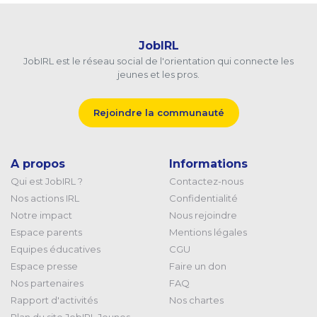
JobIRL
JobIRL est le réseau social de l'orientation qui connecte les
jeunes et les pros.
Rejoindre la communauté
A propos
Informations
Qui est JobIRL ?
Contactez-nous
Nos actions IRL
Confidentialité
Notre impact
Nous rejoindre
Espace parents
Mentions légales
Equipes éducatives
CGU
Espace presse
Faire un don
Nos partenaires
FAQ
Rapport d'activités
Nos chartes
Plan du site JobIRL Jeunes