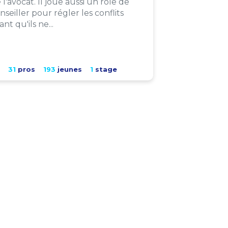
 l'avocat. Il joue aussi un rôle de
nseiller pour régler les conflits
ant qu'ils ne...
31
pros
193
jeunes
1
stage