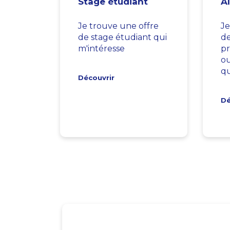
Stage étudiant
A
Je trouve une offre
Je
de stage étudiant qui
d
m'intéresse
pr
ou
qu
Découvrir
Dé