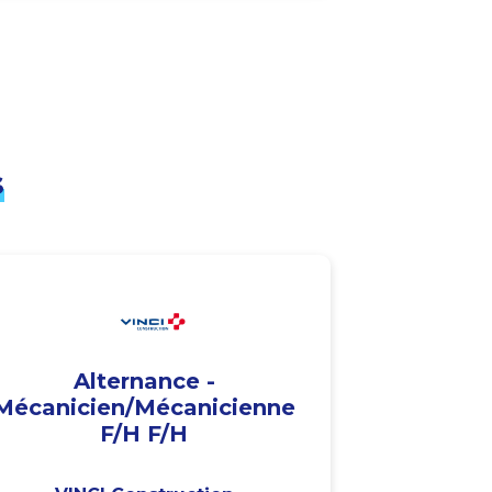
s
Alternance -
Mécanicien/Mécanicienne
F/H F/H