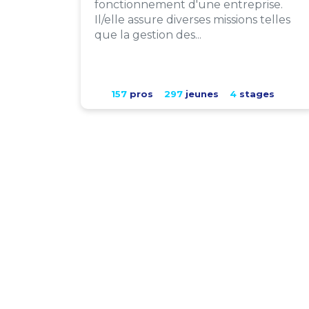
fonctionnement d'une entreprise.
Il/elle assure diverses missions telles
que la gestion des...
157
pros
297
jeunes
4
stages