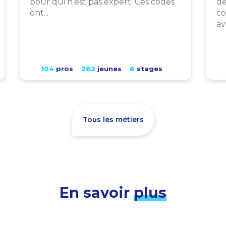
pour qui n’est pas expert. Ces codes
de
ont...
co
av
104
pros
262
jeunes
6
stages
Tous les métiers
En savoir
plus