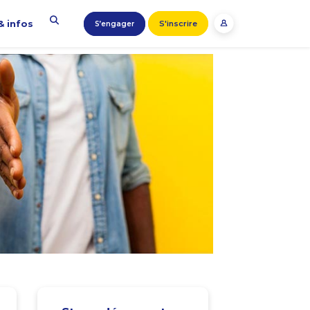
& infos
S'inscrire
S’engager