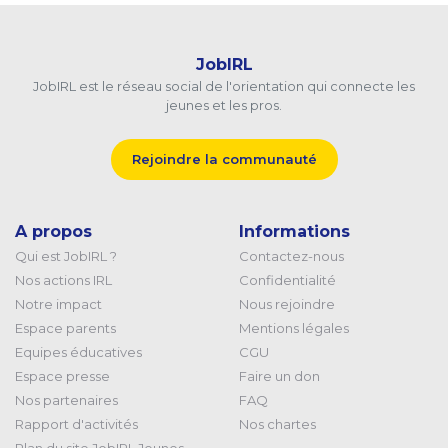
JobIRL
JobIRL est le réseau social de l'orientation qui connecte les
jeunes et les pros.
Rejoindre la communauté
A propos
Informations
Qui est JobIRL ?
Contactez-nous
Nos actions IRL
Confidentialité
Notre impact
Nous rejoindre
Espace parents
Mentions légales
Equipes éducatives
CGU
Espace presse
Faire un don
Nos partenaires
FAQ
Rapport d'activités
Nos chartes
Plan du site JobIRL Jeunes