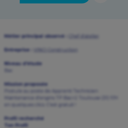
Métier principal observé :
Chef d'atelier
Entreprise :
VINCI Construction
Niveau d'étude
Bac
Mission proposée
Postule au poste de Apprenti Technicien
Maintenance d'engins TP Bac+2 Toulouse (31) F/H
en quelques clics. C'est gratuit !
Profil recherché
Ton Profil ️ ‍️