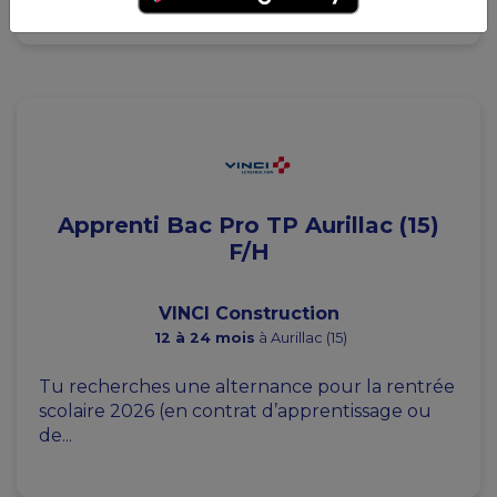
Apprenti Bac Pro TP Aurillac (15)
F/H
VINCI Construction
12 à 24 mois
à Aurillac (15)
Tu recherches une alternance pour la rentrée
scolaire 2026 (en contrat d’apprentissage ou
de...