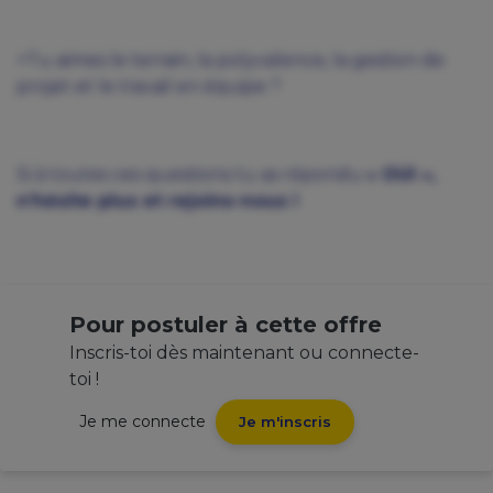
>Tu aimes le terrain, la polyvalence, la gestion de
projet et le travail en équipe ?
Si à toutes ces questions tu as répondu
« OUI »,
n’hésite plus et rejoins-nous !
Pour postuler à cette offre
Inscris-toi dès maintenant ou connecte-
toi !
Je me connecte
Je m'inscris