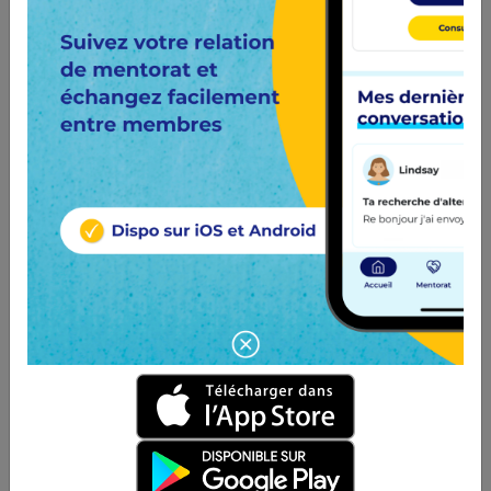
à Charleville-Mézières (08)
Sogea Environnement, au travers de
l’ensemble de ses sociétés, intervient sur la...
ALTERNANT(E) MARKETING F/H
VINCI Construction
2 ans
à Agnetz (60)
Qui sommes-nous ? Au sein des métiers
Réseaux France de VINCI Construction, SAR...