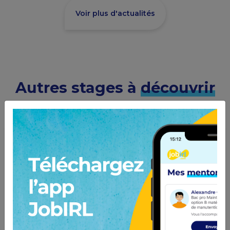
Voir plus d'actualités
Autres stages à
découvrir
Electromécanicien en alternance
F/H
VINCI Construction