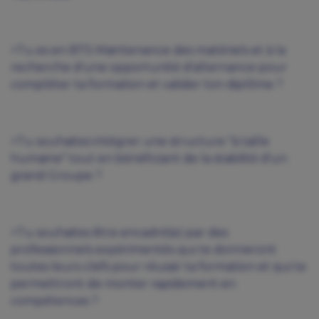
>Tu es en BTS Maintenance des matériels et à la
recherche d'une opportunité d'alternance pour
compléter ta formation et valider ton diplôme ?
>Tu souhaites intégrer une structure "à taille
humaine" tout en bénéficiant de la stabilité d'un
grand Groupe ?
>Tu souhaites être encadré(e) par des
professionnels expérimentés qui te donneront
toutes leurs clefs pour réussir ta formation et qui te
permettront de monter rapidement en
compétences ?